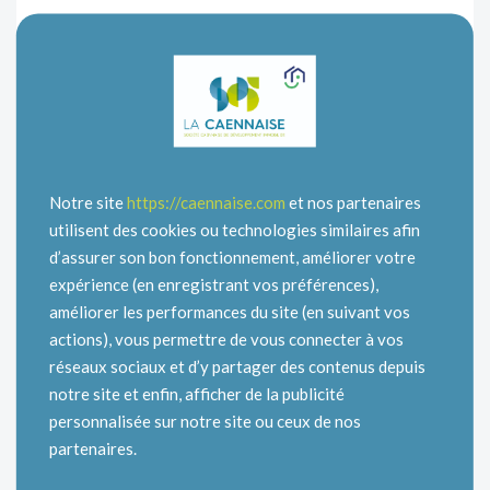
Les créatifs de Saint Germain la Blanche Herbe et des
alentours peuvent se réjouir ! Un tout nouveau magasin
de couture situé 16 rue Roland Vico vient d’ouvrir.
Outre la couture et les retouches, Corinne BOCE,
gérante du magasin « Au Bouton Doré », propose
également des ateliers de couture, tricot, broderie et
organise des animations de confection de vêtements ou
accessoires.
Notre site
https://caennaise.com
et nos partenaires
Face à son énergie débordante, le succès ne peut être
utilisent des cookies ou technologies similaires afin
qu’au rendez-vous !
d’assurer son bon fonctionnement, améliorer votre
Contact : 09.68.18.94.78 ou 06.87.51.78.55
expérience (en enregistrant vos préférences),
améliorer les performances du site (en suivant vos
actions), vous permettre de vous connecter à vos
réseaux sociaux et d’y partager des contenus depuis
notre site et enfin, afficher de la publicité
personnalisée sur notre site ou ceux de nos
partenaires.
Catégories