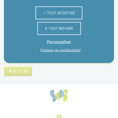
INFORMATION
TOUT ACCEPTER
INFOS LOCATAIRES
LES ÉVÉNEMENTS
TOUT REFUSER
MANIFESTATIONS
NON CLASSÉ
Personnaliser
PROJETS PATRIMONIAUX
Politique de confidentialité
RÉHABILITATIONS
RETOUR