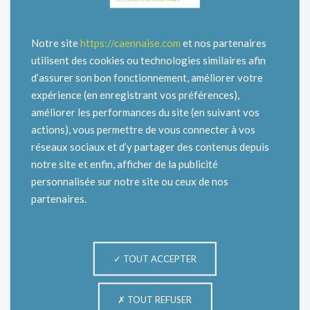
avec les locataires de La Caennaise.
N’ayez pas peur, soyez basic, inventif,
Notre site
https://caennaise.com
et nos partenaires
intrépide…
utilisent des cookies ou technologies similaires afin
Proposez-nous les activités les plus folles !
d’assurer son bon fonctionnement, améliorer votre
expérience (en enregistrant vos préférences),
Nous étudierons toutes les propositions et si celles-ci
améliorer les performances du site (en suivant vos
sont réalisables, nous mettrons les ressources
adéquates pour qu’elles puissent voir le jour.
actions), vous permettre de vous connecter à vos
réseaux sociaux et d’y partager des contenus depuis
Transmettez vos idées par courriel
notre site et enfin, afficher de la publicité
(info@caennaise.com) ou par courrier à l’attention
personnalisée sur notre site ou ceux de nos
du secrétariat de direction avant le 14 juin 2021.
partenaires.
A vos idées…
TOUT ACCEPTER
TOUT REFUSER