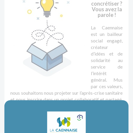
concrétiser ?
Vous avez la
parole !
La Caennaise
est un bailleur
social engagé,
créateur
d’idées et de
solidarité au
service de
l’intérêt
général. Mus
par ces valeurs,
nous souhaitons nous projeter sur l’après-crise sanitaire
et nous inscrire dans un projet collaboratif et partagé.
Après plusieurs mois de distanciation sociale, il nous
parait essentiel de nous retrouver pour retisser le lien
social.
Nous vous invitons à réfléchir et à nous proposer les
activités que vous souhaiteriez pratiquer et partager