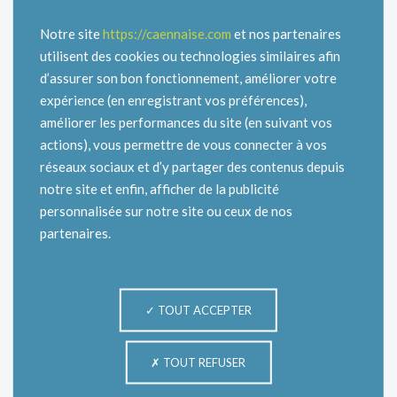
Notre site
https://caennaise.com
et nos partenaires
utilisent des cookies ou technologies similaires afin
d’assurer son bon fonctionnement, améliorer votre
expérience (en enregistrant vos préférences),
améliorer les performances du site (en suivant vos
Ce projet est une oeuvre commune réalisée avec
actions), vous permettre de vous connecter à vos
l’accompagnement de Marie, bénévole, en partenariat
réseaux sociaux et d’y partager des contenus depuis
avec des bénéficiaires de l ‘Ecole des Parents et des
notre site et enfin, afficher de la publicité
Educateurs de Bayeux, des adhérents du Groupe
personnalisée sur notre site ou ceux de nos
d’Entraide Mutuelle de Bayeux et des personnes
partenaires.
adultes de l ‘accueil de jour « La Petite Maison »
d’Hérouville St Clair.
Compagnes-Coordinatrices au Clos Bartimée
TOUT ACCEPTER
TOUT REFUSER