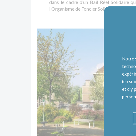
dans le cadre d’un Bail Réel Solidaire q
l’Organisme de Foncier Solidaire de Caen 
Notre 
techno
expéri
(en su
et d’y 
personn