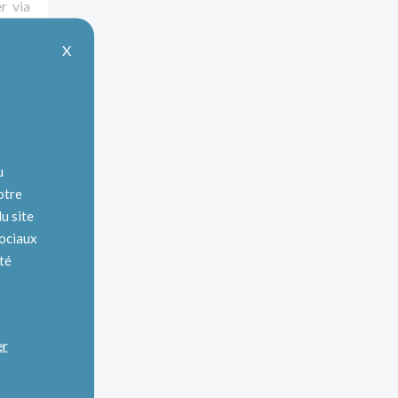
r via
X
u
otre
u site
sociaux
ité
er