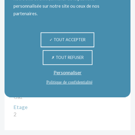
Catégorie
personnalisée sur notre site ou ceux de nos
Appartement
partenaires.
Surface habitable
72,87 m2
Stationnement
TOUT ACCEPTER
Oui
Chauffage
TOUT REFUSER
Collectif
Energie
Personnaliser
Gaz
Politique de confidentialité
Mode de chauffage
Gaz
Etage
2