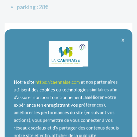
parking : 28€
X
LOYER :
1030,96 €
Loyer hors
Charges
Charges
charges
locatives
locatives
communes
869 €
161,21 €
Incluses
Notre site
https://caennaise.com
et nos partenaires
utilisent des cookies ou technologies similaires afin
d’assurer son bon fonctionnement, améliorer votre
Adresse
expérience (en enregistrant vos préférences),
6 Allée des Cadets 14000 CAEN
améliorer les performances du site (en suivant vos
actions), vous permettre de vous connecter à vos
Type de logement
réseaux sociaux et d’y partager des contenus depuis
T3
notre site et enfin, afficher de la publicité