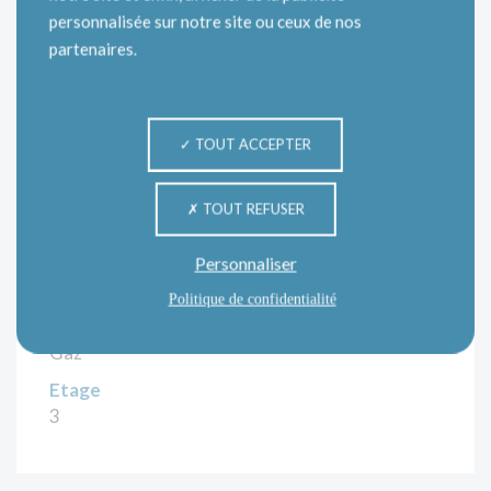
Catégorie
personnalisée sur notre site ou ceux de nos
Appartement
partenaires.
Surface habitable
88,02 m2
Stationnement
TOUT ACCEPTER
Oui
Chauffage
TOUT REFUSER
Collectif
Energie
Personnaliser
Gaz
Politique de confidentialité
Mode de chauffage
Gaz
Etage
3