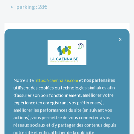
parking : 28€
X
LOYER :
1282,61 €
Loyer hors
Charges
Charges
charges
locatives
locatives
communes
1088 €
194,38 €
Incluses
Notre site
https://caennaise.com
et nos partenaires
utilisent des cookies ou technologies similaires afin
d’assurer son bon fonctionnement, améliorer votre
Adresse
expérience (en enregistrant vos préférences),
6 Allée des Cadets 14000 CAEN
améliorer les performances du site (en suivant vos
actions), vous permettre de vous connecter à vos
Type de logement
réseaux sociaux et d’y partager des contenus depuis
T4
notre site et enfin, afficher de la publicité