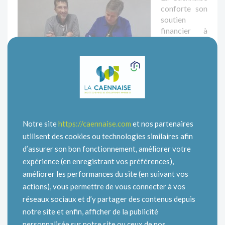
conforte son
soutien
financier à
l’association
sportive « La
MOS ». Cette
aide
permettra au
club de
continuer à porter les ambitions du projet associatif qui
repose sur les valeurs sportives, collectives et
Notre site
https://caennaise.com
et nos partenaires
éducatives dans lequel beaucoup de jeunes et de
utilisent des cookies ou technologies similaires afin
familles issus des quartiers de Caen et de sa périphérie
d’assurer son bon fonctionnement, améliorer votre
tiennent une grande place.
expérience (en enregistrant vos préférences),
améliorer les performances du site (en suivant vos
Pour plus d’infos sur La MOS, cliquez sur le lien suivant
:
http://www.la-mos.com
actions), vous permettre de vous connecter à vos
réseaux sociaux et d’y partager des contenus depuis
notre site et enfin, afficher de la publicité
personnalisée sur notre site ou ceux de nos