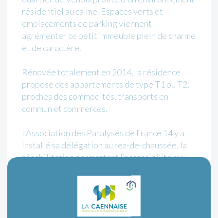
résidentiel au calme. Espaces verts et
emplacements de parking viennent
agrémenter ce petit immeuble plein de charme
et de caractère.
Rénovée totalement en 2014, la résidence
propose des appartements de type T1 ou T2,
proches des commodités, transports en
commun et commerces.
L’Association des Paralysés de France 14 y a
installé sa délégation au rez-de-chaussée, la
réhabilitation permettant l’accessibilité aux
personnes à mobilité réduite.