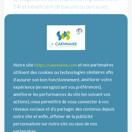
T4) et bénéficient de balcons ou terrasses,
d’une cave privative. Ils répondent aux
exigences de la norme PMR (Personnalité à
Mobilité Réduite)
Ce programme propose également les
équipements suivants : ascenseurs ; aire de
jeux, emplacements de parking, caves
privatives…
Notre site
https://caennaise.com
et nos partenaires
L’entretien et la surveillance sont assurés par
utilisent des cookies ou technologies similaires afin
un gardien sur site.
d’assurer son bon fonctionnement, améliorer votre
expérience (en enregistrant vos préférences),
améliorer les performances du site (en suivant vos
actions), vous permettre de vous connecter à vos
réseaux sociaux et d’y partager des contenus depuis
notre site et enfin, afficher de la publicité
personnalisée sur notre site ou ceux de nos
partenaires.