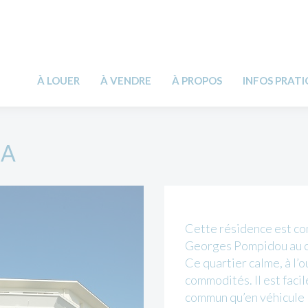
À LOUER
À VENDRE
À PROPOS
INFOS PRAT
IA
Cette résidence est co
Georges Pompidou au c
Ce quartier calme, à l’o
commodités. Il est facil
commun qu’en véhicule 