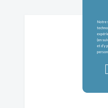
Notre 
techno
expéri
(en su
et d’y 
personn