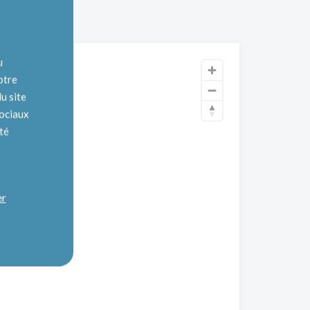
u
otre
u site
sociaux
ité
er