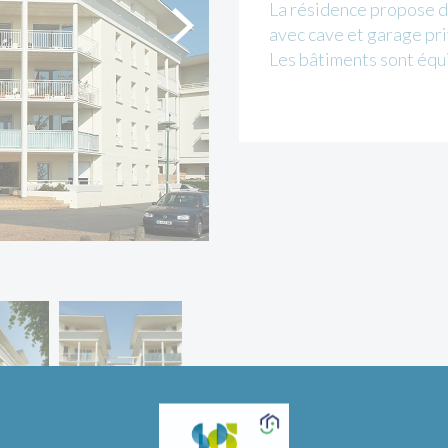
La résidence propose d
avec cave et garage pri
Les bâtiments sont équ