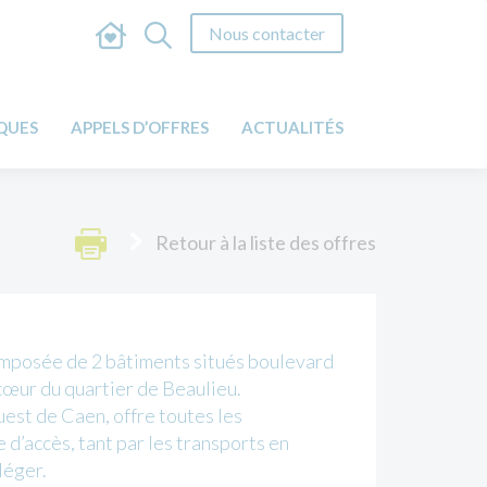
Nous contacter
IQUES
APPELS D’OFFRES
ACTUALITÉS
Retour à la liste des offres
mposée de 2 bâtiments situés boulevard
œur du quartier de Beaulieu.
uest de Caen, offre toutes les
e d’accès, tant par les transports en
léger.