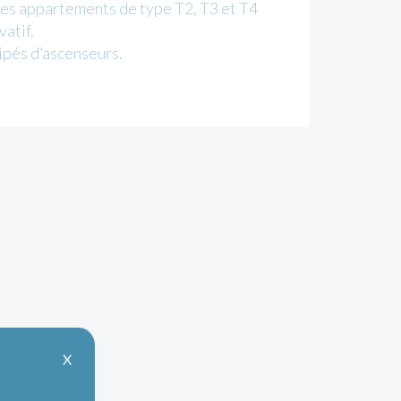
es appartements de type T2, T3 et T4
vatif.
ipés d’ascenseurs.
X