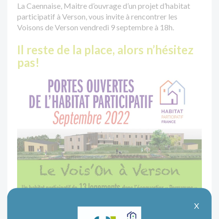
La Caennaise, Maitre d’ouvrage d’un projet d’habitat
participatif à Verson, vous invite à rencontrer les
Voisons de Verson vendredi 9 septembre à 18h.
Il reste de la place, alors n’hésitez
pas!
X