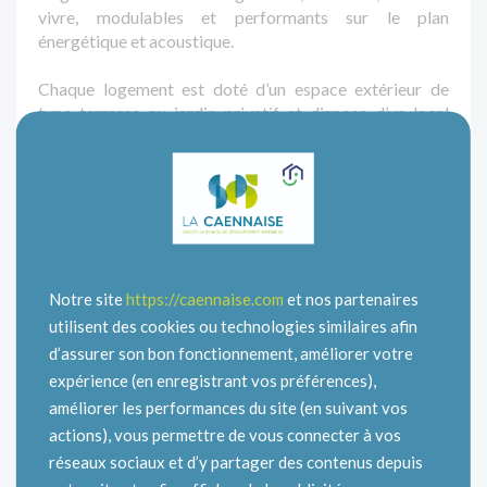
vivre, modulables et performants sur le plan
énergétique et acoustique.
Chaque logement est doté d’un espace extérieur de
type terrasse ou jardin privatif et dispose d’un local
vélos individuel permettant de favoriser l’usage de ce
mode de déplacement décarboné.
Aux logements sont adossées des places de
stationnement privatives.
Les maisons individuelles disposent d’une terrasse, d’un
jardin privatif et d’un abri vélos.
Notre site
https://caennaise.com
et nos partenaires
D’autres projets sont à venir, n’hésitez pas à suivre
l’actualité de La Caennaise.
utilisent des cookies ou technologies similaires afin
d’assurer son bon fonctionnement, améliorer votre
Lien vers article Ouest-France
expérience (en enregistrant vos préférences),
améliorer les performances du site (en suivant vos
actions), vous permettre de vous connecter à vos
réseaux sociaux et d’y partager des contenus depuis